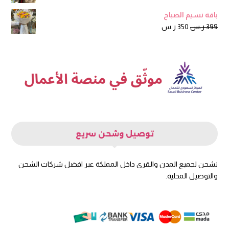
الأصلي
الحالي
باقة نسيم الصباح
هو:
هو:
السعر
السعر
399
ر.س
350
ر.س
250 ر.س.
199 ر.س.
الأصلي
الحالي
هو:
هو:
399 ر.س.
350 ر.س.
توصيل وشحن سريع
نشحن لجميع المدن والقرى داخل المملكة عبر افضل شركات الشحن
والتوصيل المحلية.