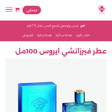
حسابي
شحن وتوصيل لجميع المدن خلال 5-7 ايام
باقات الورد
هدايا نسائية
هدايا رجالية
العروض
عطر فيرزاتشي ايروس 100مل