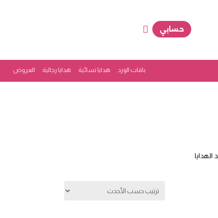
حسابي
باقات الورد
هدايا نسائية
هدايا رجالية
العروض
الهدايا