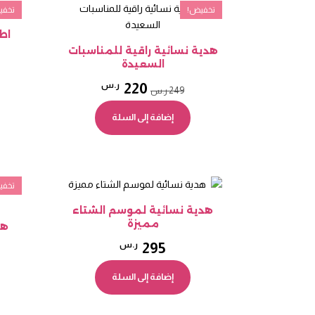
الأحدث
تخفيض!
تخفي
اط
هدية نسائية راقية للمناسبات
السعيدة
السعر
السعر
220
ر.س
249
ر.س
الأصلي
الحالي
إضافة إلى السلة
هو:
هو:
249 ر.س.
220 ر.س.
تخفي
هدية نسائية لموسم الشتاء
مميزة
هد
295
ر.س
إضافة إلى السلة