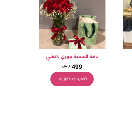
يمكن
تيار
اختيار
خيارات
الخيارات
ى
على
فحة
صفحة
منتج
المنتج
باقة المحبة جوري باتشي
499
ر.س
اك
هناك
تحديد أحد الخيارات
عديد
العديد
ن
من
أشكال
الأشكال
مختلفة
المختلفة
ذا
لهذا
منتج.
المنتج.
كن
يمكن
تيار
اختيار