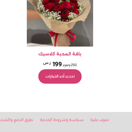
اختيار
الخيارات
على
صفحة
المنتج
باقة المحبة كلاسيك
السعر
السعر
199
ر.س
250
ر.س
هناك
الأصلي
الحالي
تحديد أحد الخيارات
العديد
هو:
هو:
من
الأشكال
250 ر.س.
199 ر.س.
المختلفة
لهذا
المنتج.
يمكن
تعرف علينا
سياسة وشروط الخدمة
طرق الدفع والشح
اختيار