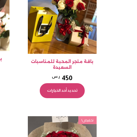
يمكن
اختيار
الخيارات
على
صفحة
المنتج
ب
باقة متجر المحبة للمناسبات
السعيدة
450
ر.س
هناك
تحديد أحد الخيارات
العديد
من
الأشكال
المختلفة
تخفيض!
لهذا
المنتج.
يمكن