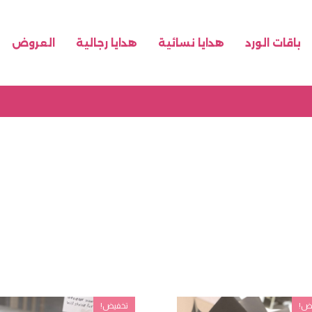
باقات الورد
هدايا نسائية
هدايا رجالية
العروض
ض!
تخفيض!