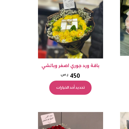
كن
يمكن
تيار
اختيار
خيارات
الخيارات
ى
على
فحة
صفحة
منتج
المنتج
باقة ورد جوري اصفر وباتشي
450
ر.س
اك
هناك
عديد
تحديد أحد الخيارات
العديد
ن
من
أشكال
الأشكال
مختلفة
المختلفة
ذا
لهذا
منتج.
المنتج.
كن