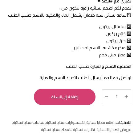
تميزي مع #ليجند🌟
نقدم لكم اطقم نسائية راقية تتكون من :
1️⃣ساعة نسائي سنة ضمان يشمل الماء والمكينه بالاسم حسب الطلب
2️⃣ سلسال زركون
3️⃣ خاتم زركون
4️⃣ حلق زركون
5️⃣ مبخره خشبيه بالاسم نحت ليزر
6️⃣ عطر ميني فخم
التصميم الاسم والعبارة حسب الطلب
تواصل معنا بعد ارسال الطلب لتحديد الاسم والعبارة
كمية
إضافة إلى السلة
هدية
بوكس
نسائي
لجميع
التصنيفات:
اطقم هدايا نسائية
,
اكسسوارات هدايا نسائية
,
ساعات هدايا نسائية
,
المناسبات
عروض الهدايا النسائية
,
نظارات نسائية للاهداء
,
هدايا نسائية