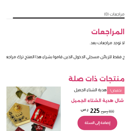
مراجعات (0)
المراجعات
لا توجد مراجعات بعد.
مح فقط للزبائن مسجلي الدخول الذين قاموا بشراء هذا المنتج ترك مراجعة.
منتجات ذات صلة
تخفيض!
تخ
شال هدية الشتاء الجميل
السعر
السعر
225
ر.س
300
ر.س
الأصلي
الحالي
إضافة إلى السلة
هو:
هو: