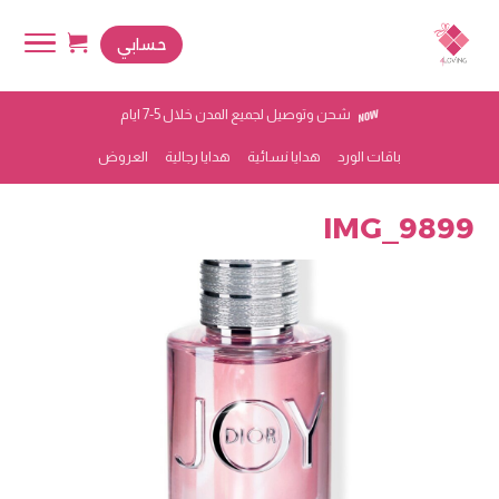
حسابي
شحن وتوصيل لجميع المدن خلال 5-7 ايام
باقات الورد
هدايا نسائية
هدايا رجالية
العروض
IMG_9899