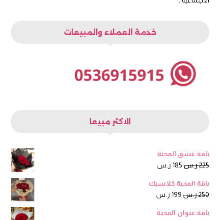
خدمة العملاء والمبيعات
الاكثر مبيعا
باقة عشق المحبة
السعر
السعر
225
ر.س
185
ر.س
الأصلي
الحالي
باقة المحبة كلاسيك
هو:
هو:
السعر
السعر
250
ر.س
199
ر.س
225 ر.س.
185 ر.س.
الأصلي
الحالي
باقة عنوان المحبة
هو:
هو: