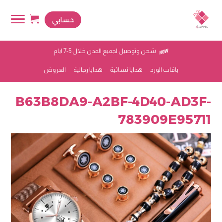
حسابي
شحن وتوصيل لجميع المدن خلال 5-7 ايام
باقات الورد
هدايا نسائية
هدايا رجالية
العروض
B63B8DA9-A2BF-4D40-AD3F-
783909E95711