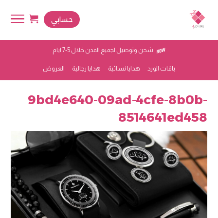
حسابي
شحن وتوصيل لجميع المدن خلال 5-7 ايام
باقات الورد
هدايا نسائية
هدايا رجالية
العروض
9bd4e640-09ad-4cfe-8b0b-
8514641ed458