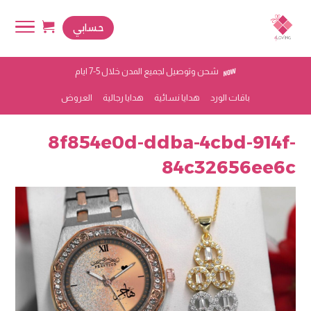
حسابي
شحن وتوصيل لجميع المدن خلال 5-7 ايام
باقات الورد
هدايا نسائية
هدايا رجالية
العروض
8f854e0d-ddba-4cbd-914f-
84c32656ee6c