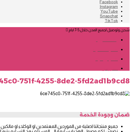
Facebook
Instagram
YouTube
Snapchat
TikTok
شحن وتوصيل لجميع المدن خلال 5-7 ايام
باقات الورد
هدايا نسائية
هدايا رجالية
العروض
45c0-751f-4255-8de2-5fd2ad1b9cd8
ضمان وجودة الخدمة
جميع منتجاتنا اصلية من الموردين المعتمدين او الوكلاء او مالكين ال
نضمن لكم وصول الهدية سليمة الى المستلم بعد التسليم يتبع المن