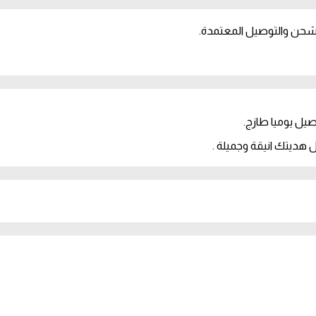
لشحن والتوصيل المعتمدة.
يل يوميا طازج.
ل هديتك انيقة وجميلة .