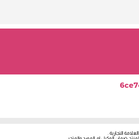
6ce7
علامة التجارية .
تج ضمان الوكيل او المورد والمتجر .