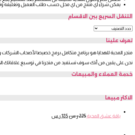
يمكن شراء اي منتج من اي محل حسب طلب العميل وتغليفه وت
التنقل السريع بين الاقسام
تعرف علينا
متجر المحبة للهدايا هو برنامج متكامل برمج خصيصا لأصحاب الشركات وال
نحن على يقين من أنك سوف تستفيد من متجرنا في توسيع علاقاتك الاج
خدمة العملاء والمبيعات
الاكثر مبيعا
السعر
السعر
باقة عشق المحبة
225
ر.س
185
ر.س
الأصلي
الحالي
هو:
هو:
225 ر.س.
185 ر.س.