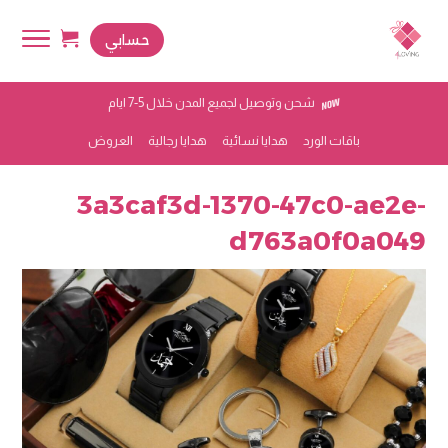
حسابي
شحن وتوصيل لجميع المدن خلال 5-7 ايام
باقات الورد
هدايا نسائية
هدايا رجالية
العروض
3a3caf3d-1370-47c0-ae2e-
d763a0f0a049