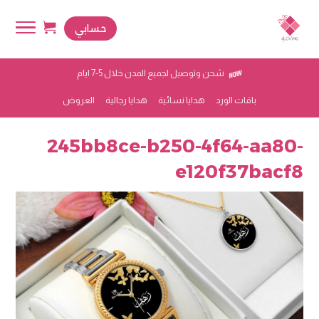
حسابي
شحن وتوصيل لجميع المدن خلال 5-7 ايام
باقات الورد
هدايا نسائية
هدايا رجالية
العروض
245bb8ce-b250-4f64-aa80-
e120f37bacf8