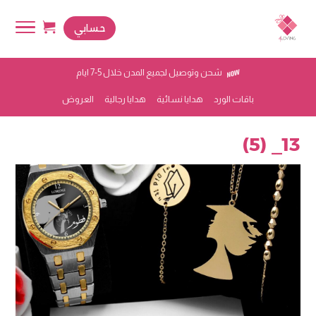
حسابي
شحن وتوصيل لجميع المدن خلال 5-7 ايام
باقات الورد
هدايا نسائية
هدايا رجالية
العروض
13_ (5)