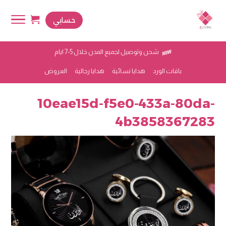
حسابي
شحن وتوصيل لجميع المدن خلال 5-7 ايام
باقات الورد
هدايا نسائية
هدايا رجالية
العروض
10eae15d-f5e0-433a-80da-
4b3858367283