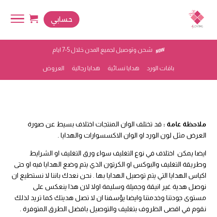
حسابي
شحن وتوصيل لجميع المدن خلال 5-7 ايام
باقات الورد
هدايا نسائية
هدايا رجالية
العروض
ملاحظة عامة :
قد تختلف الوان المنتجات اختلاف بسيط عن صورة
العرض مثل لون الورد او الوان الاكسسوارات والهدايا .
ايضا يمكن اختلاف في نوع التغليف سواء ورق التغليف او الشرايط
وطريقة التغليف والبوكس او الكرتون الذي يتم وضع الهدايا فيه او حتى
اكياس الهدايا التي يتم توصيل الهدايا بها . نحن نعدك باننا لا نستطيع ان
نوصل هدية غير انيقة وجميلة وسليمة اولا لان هذا ينعكس على
مستوى جودتنا وخدمتنا وايضا يؤسفنا ان لا تصل هديتك كما تريد لذلك
نقوم في اقصى الظروف بتغليف والتوصيل بافضل الطرق المتوفرة .