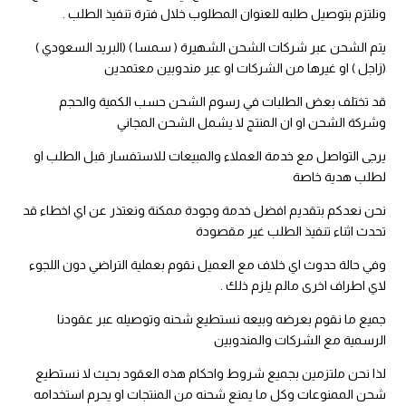
ونلتزم بتوصيل طلبه للعنوان المطلوب خلال فترة تنفيذ الطلب .
يتم الشحن عبر شركات الشحن الشهيرة ( سمسا ) (البريد السعودي )
(زاجل ) او غيرها من الشركات او عبر مندوبين معتمدين
قد تختلف بعض الطلبات في رسوم الشحن حسب الكمية والحجم
وشركة الشحن او ان المنتج لا يشمل الشحن المجاني
يرجى التواصل مع خدمة العملاء والمبيعات للاستفسار قبل الطلب او
لطلب هدية خاصة
نحن نعدكم بتقديم افضل خدمة وجودة ممكنة ونعتذر عن اي اخطاء قد
تحدث اثناء تنفيذ الطلب غير مقصودة
وفي حالة حدوث اي خلاف مع العميل نقوم بعملية التراضي دون اللجوء
لاي اطراف اخرى مالم يلزم ذلك .
جميع ما نقوم بعرضه وبيعه نستطيع شحنه وتوصيله عبر عقودنا
الرسمية مع الشركات والمندوبين
لذا نحن ملتزمين بجميع شروط واحكام هذه العقود بحيث لا نستطيع
شحن الممنوعات وكل ما يمنع شحنه من المنتجات او يحرم استخدامه